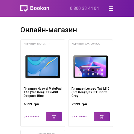
0 800 33 44 04
Онлайн‐магазин
Код товару: 53012NHR
Код товару: ZAAF0043UA
Планшет Huawei MatePad
Планшет Lenovo Tab M10
T10 (2nd Gen) LTE 64GB
(3rd Gen) 3/32 LTE Storm
Deepsea Blue
Grey
6 999
грн
7 999
грн
Є в наявності
Є в наявності