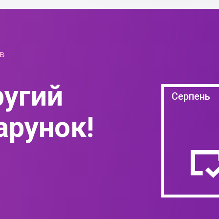
йв
ругий
Серпень
арунок!