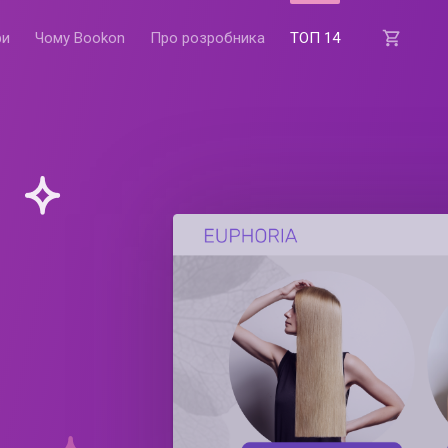
фи
Чому Bookon
Про розробника
ТОП 14