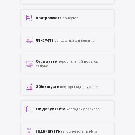
Контролюєте
прибуток
Фіксуєте
всі дзвінки від клієнтів
Отримуєте
персональний додаток
салону
Збільшуєте
повторні відвідування
Не допускаєте
накладок у розкладі
Підвищуєте
заповненість графіка