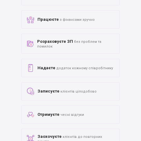
Працюєте
з фінансами зручно
Розраховуєте ЗП
без проблем та
помилок
Надаєте
додаток кожному співробітнику
Записуєте
клієнтів цілодобово
Отримуєте
чесні відгуки
Заохочуєте
клієнтів до повторних